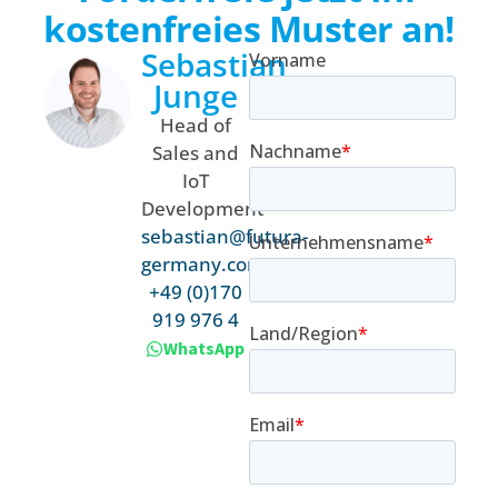
kostenfreies Muster an!
Sebastian
Junge
Head of
Sales and
IoT
Development
sebastian@futura-
germany.com
+49 (0)170
919 976 4
WhatsApp