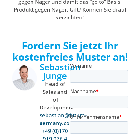
gegen Nager und damit das “go-to” Basis-
Produkt gegen Nager. Gift? Können Sie drauf
verzichten!
Fordern Sie jetzt Ihr
kostenfreies Muster an!
Sebastian
Junge
Head of
Sales and
IoT
Development
sebastian@futura-
germany.com
+49 (0)170
919 976 4