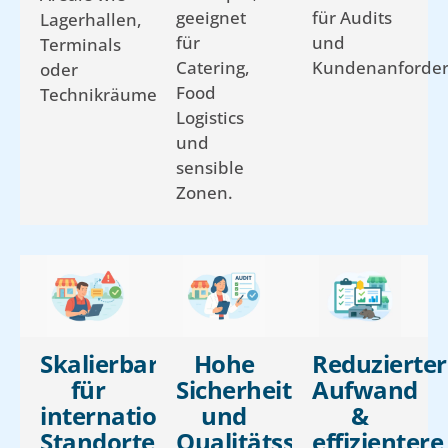
geeignet
für Audits
Lagerhallen,
für
und
Terminals
Catering,
Kundenanforder
oder
Food
Technikräume.
Logistics
und
sensible
Zonen.
Skalierbarkeit
Hohe
Reduzierter
für
Sicherheits-
Aufwand
internationale
und
&
Standorte
Qualitätsstandards
effizientere