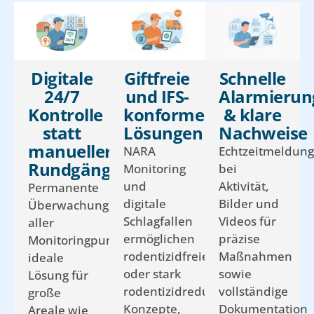
Digitale
Giftfreie
Schnelle
24/7
und IFS-
Alarmierun
Kontrolle
konforme
& klare
statt
Lösungen
Nachweise
manueller
NARA
Echtzeitmeldun
Rundgänge
Monitoring
bei
und
Aktivität,
Permanente
digitale
Bilder und
Überwachung
Schlagfallen
Videos für
aller
ermöglichen
präzise
Monitoringpunkte,
rodentizidfreie
Maßnahmen
ideale
oder stark
sowie
Lösung für
rodentizidreduzierte
vollständige
große
Konzepte,
Dokumentation
Areale wie