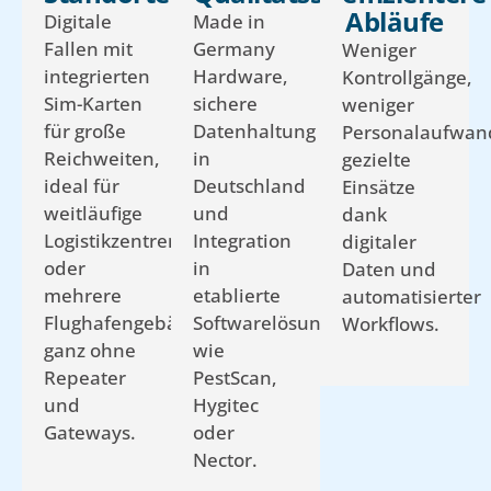
Abläufe
Digitale
Made in
Fallen mit
Germany
Weniger
integrierten
Hardware,
Kontrollgänge,
Sim-Karten
sichere
weniger
für große
Datenhaltung
Personalaufwan
Reichweiten,
in
gezielte
ideal für
Deutschland
Einsätze
weitläufige
und
dank
Logistikzentren
Integration
digitaler
oder
in
Daten und
mehrere
etablierte
automatisierter
Flughafengebäude,
Softwarelösungen
Workflows.
ganz ohne
wie
Repeater
PestScan,
und
Hygitec
Gateways.
oder
Nector.